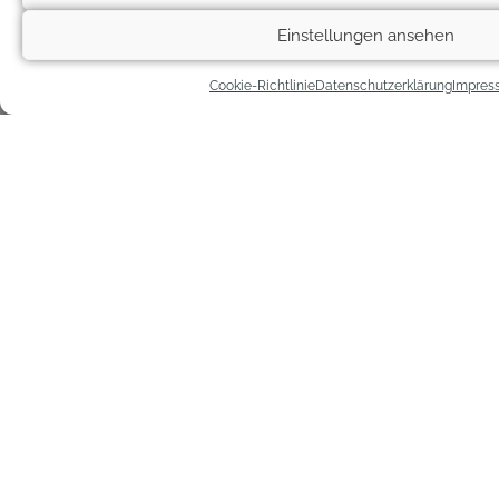
Einstellungen ansehen
Cookie-Richtlinie
Datenschutzerklärung
Impres